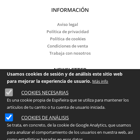
INFORMACIÓN
Aviso legal
Política de privacidad
Política de cookies
Condiciones de venta
Trabaja con nosotros
NEWSLETTER
Usamos cookies de sesión y de análisis este sitio web
para mejorar la experiencia de usuario.
Más info
Email
COOKIES NECESARIAS
Es una cookie propia de Espiñeira que se utiliza para mantener los
He leído y acepto la
política de privacidad
artículos de tu carrito o tu cuenta de usuario iniciada.
Enviar
COOKIES DE ANÁLISIS
Se trata, en concreto, de la cookie de Google Analytics, que usamos
para analizar el comportamiento de los usuarios en nuestra web, así
©
2026
- ESPIÑEIRA Centro de Jardinería
como estadísticas basadas en esos datos.