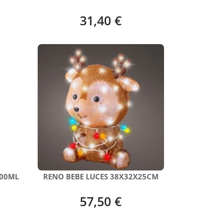
31,40 €
00ML
RENO BEBE LUCES 38X32X25CM
57,50 €