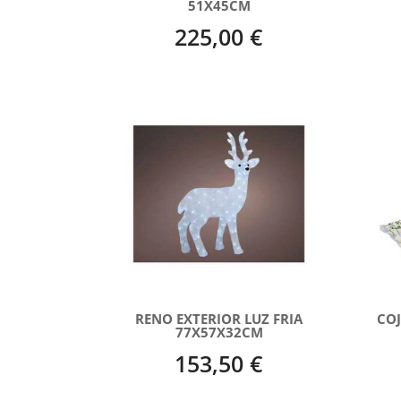
51X45CM
225,00 €
RENO EXTERIOR LUZ FRIA
COJ
77X57X32CM
153,50 €