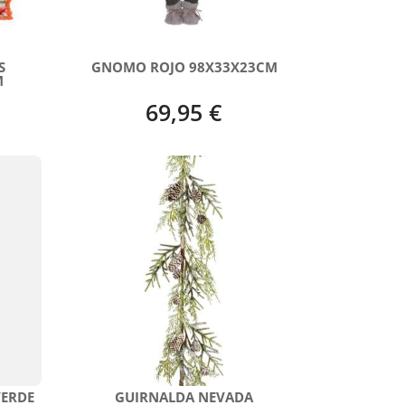
S
GNOMO ROJO 98X33X23CM
M
69,95 €
VERDE
GUIRNALDA NEVADA