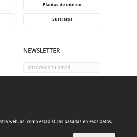
Plantas de interior
Sustratos
NEWSLETTER
Email
He leído y acepto la
política de privacidad
Enviar
estra web, así como estadísticas basadas en esos datos.