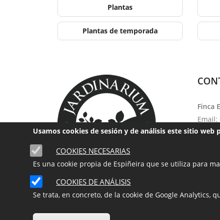
Plantas
Plantas de temporada
CON
Finca 
Email:
Usamos cookies de sesión y de análisis este sitio web 
Teléfo
Horari
COOKIES NECESARIAS
13:30 
Es una cookie propia de Espiñeira que se utiliza para man
09:30 a
COOKIES DE ANÁLISIS
Se trata, en concreto, de la cookie de Google Analytics,
©
2026
- ESPIÑEIRA Centro de Jardinería