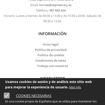
Email:
correo@espineiracj.es
Teléfono:
981 842 624
Horario: Lunes a Viernes de 09:30 a 13:30 y de 15:30 a 20:00. Sábado de
09:30 a 13:30.
INFORMACIÓN
Aviso legal
Política de privacidad
Política de cookies
Condiciones de venta
Trabaja con nosotros
NEWSLETTER
Usamos cookies de sesión y de análisis este sitio web
para mejorar la experiencia de usuario.
Más info
Email
COOKIES NECESARIAS
He leído y acepto la
política de privacidad
Es una cookie propia de Espiñeira que se utiliza para mantener los