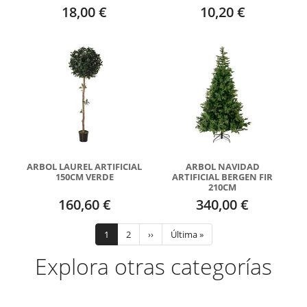
18,00 €
10,20 €
ARBOL LAUREL ARTIFICIAL
ARBOL NAVIDAD
150CM VERDE
ARTIFICIAL BERGEN FIR
210CM
160,60 €
340,00 €
Paginación
Página
1
Page
2
Siguiente
››
Última
Última »
actual
página
página
Explora otras categorías