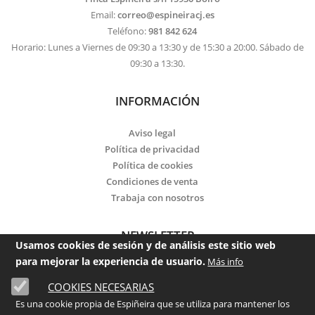
Email:
correo@espineiracj.es
Teléfono:
981 842 624
Horario: Lunes a Viernes de 09:30 a 13:30 y de 15:30 a 20:00. Sábado de
09:30 a 13:30.
INFORMACIÓN
Aviso legal
Política de privacidad
Política de cookies
Condiciones de venta
Trabaja con nosotros
NEWSLETTER
Usamos cookies de sesión y de análisis este sitio web
para mejorar la experiencia de usuario.
Más info
Email
COOKIES NECESARIAS
He leído y acepto la
política de privacidad
Es una cookie propia de Espiñeira que se utiliza para mantener los