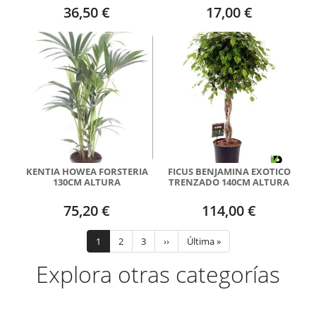
36,50 €
17,00 €
KENTIA HOWEA FORSTERIA
FICUS BENJAMINA EXOTICO
130CM ALTURA
TRENZADO 140CM ALTURA
75,20 €
114,00 €
Paginación
Página
1
Page
2
Page
3
Siguiente
››
Última
Última »
actual
página
página
Explora otras categorías