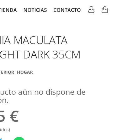
TIENDA
NOTICIAS
CONTACTO
ation
IA MACULATA
IGHT DARK 35CM
TERIOR
HOGAR
ducto aún no dispone de
ón.
5 €
ídos)