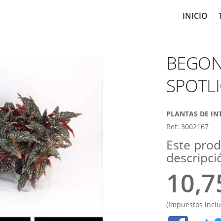
Main
INICIO
navig
BEGON
SPOTL
PLANTAS DE IN
Ref: 3002167
Este pro
descripci
10,7
(Impuestos inclu