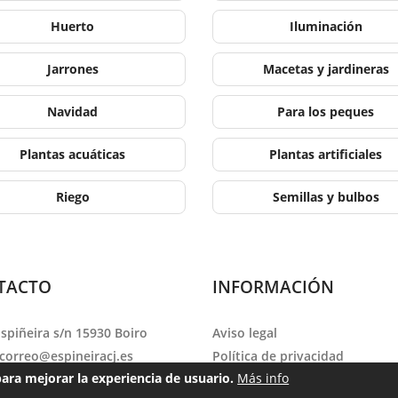
Huerto
Iluminación
Jarrones
Macetas y jardineras
Navidad
Para los peques
Plantas acuáticas
Plantas artificiales
Riego
Semillas y bulbos
TACTO
INFORMACIÓN
Espiñeira s/n 15930 Boiro
Aviso legal
correo@espineiracj.es
Política de privacidad
para mejorar la experiencia de usuario.
Más info
no:
981 842 624
Política de cookies