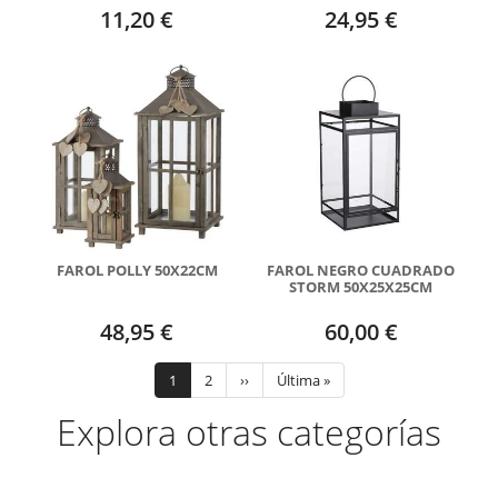
11,20 €
24,95 €
FAROL POLLY 50X22CM
FAROL NEGRO CUADRADO
STORM 50X25X25CM
48,95 €
60,00 €
Paginación
Página
1
Page
2
Siguiente
››
Última
Última »
actual
página
página
Explora otras categorías