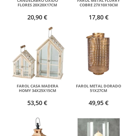
CANDELABRO OXIDO
FAROL METAL FLURRY
FLORES 20X20X17CM
COBRE 27X10X10CM
20,90 €
17,80 €
FAROL CASA MADERA
FAROL METAL DORADO
HOMY 34X25X15CM
51X27CM
53,50 €
49,95 €