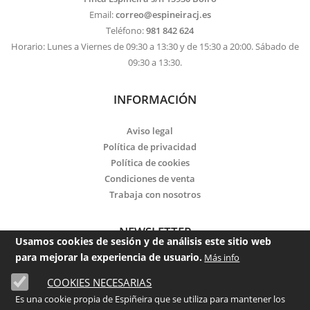
Email:
correo@espineiracj.es
Teléfono:
981 842 624
Horario: Lunes a Viernes de 09:30 a 13:30 y de 15:30 a 20:00. Sábado de
09:30 a 13:30.
INFORMACIÓN
Aviso legal
Política de privacidad
Política de cookies
Condiciones de venta
Trabaja con nosotros
NEWSLETTER
Usamos cookies de sesión y de análisis este sitio web
para mejorar la experiencia de usuario.
Más info
Email
COOKIES NECESARIAS
He leído y acepto la
política de privacidad
Es una cookie propia de Espiñeira que se utiliza para mantener los