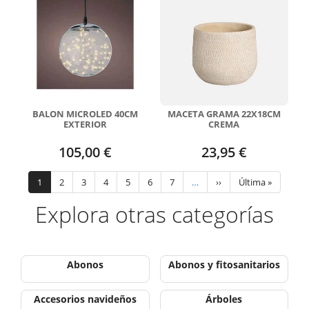
BALON MICROLED 40CM
MACETA GRAMA 22X18CM
EXTERIOR
CREMA
105,00 €
23,95 €
Paginación
Página
1
Page
2
Page
3
Page
4
Page
5
Page
6
Page
7
…
Siguiente
››
Última
Última »
actual
página
página
Explora otras categorías
Abonos
Abonos y fitosanitarios
Accesorios navideños
Árboles