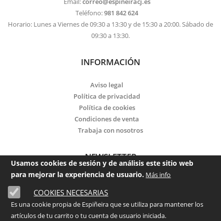
Email:
correo@espineiracj.es
Teléfono:
981 842 624
Horario: Lunes a Viernes de 09:30 a 13:30 y de 15:30 a 20:00. Sábado de
09:30 a 13:30.
INFORMACIÓN
Aviso legal
Política de privacidad
Política de cookies
Condiciones de venta
Trabaja con nosotros
NEWSLETTER
Usamos cookies de sesión y de análisis este sitio web
para mejorar la experiencia de usuario.
Más info
Email
COOKIES NECESARIAS
Es una cookie propia de Espiñeira que se utiliza para mantener los
He leído y acepto la
política de privacidad
artículos de tu carrito o tu cuenta de usuario iniciada.