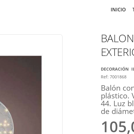
Main
INICIO
navig
BALON
EXTER
DECORACIÓN
I
Ref: 7001868
Balón con
plástico. 
44. Luz b
de diáme
105,