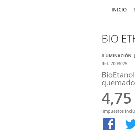
Main
INICIO
navig
BIO E
ILUMINACIÓN
Ref: 7003025
BioEtanol
quemado
4,75
(Impuestos inclu