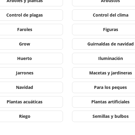
Árboles y plantas
Arbustos
Control de plagas
Control del clima
Faroles
Figuras
Grow
Guirnaldas de navidad
Huerto
Iluminación
Jarrones
Macetas y jardineras
Navidad
Para los peques
Plantas acuáticas
Plantas artificiales
Riego
Semillas y bulbos