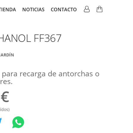
TIENDA
NOTICIAS
CONTACTO
ation
THANOL FF367
JARDÍN
 para recarga de antorchas o
res.
 €
ídos)