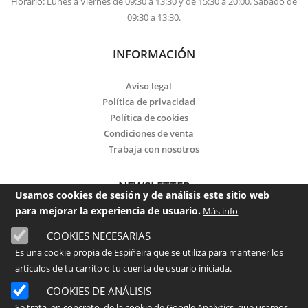
Horario: Lunes a Viernes de 09:30 a 13:30 y de 15:30 a 20:00. Sábado de
09:30 a 13:30.
INFORMACIÓN
Aviso legal
Política de privacidad
Política de cookies
Condiciones de venta
Trabaja con nosotros
NEWSLETTER
Usamos cookies de sesión y de análisis este sitio web
para mejorar la experiencia de usuario.
Más info
Email
COOKIES NECESARIAS
Es una cookie propia de Espiñeira que se utiliza para mantener los
He leído y acepto la
política de privacidad
artículos de tu carrito o tu cuenta de usuario iniciada.
Enviar
COOKIES DE ANÁLISIS
Se trata, en concreto, de la cookie de Google Analytics, que usamos