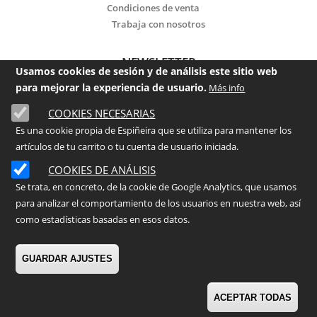
Condiciones de venta
Trabaja con nosotros
NEWSLETTER
Usamos cookies de sesión y de análisis este sitio web
para mejorar la experiencia de usuario.
Más info
Email
COOKIES NECESARIAS
Es una cookie propia de Espiñeira que se utiliza para mantener los
He leído y acepto la
política de privacidad
artículos de tu carrito o tu cuenta de usuario iniciada.
Enviar
COOKIES DE ANÁLISIS
Se trata, en concreto, de la cookie de Google Analytics, que usamos
para analizar el comportamiento de los usuarios en nuestra web, así
©
2026
- ESPIÑEIRA Centro de Jardinería
como estadísticas basadas en esos datos.
GUARDAR AJUSTES
R
ACEPTAR TODAS