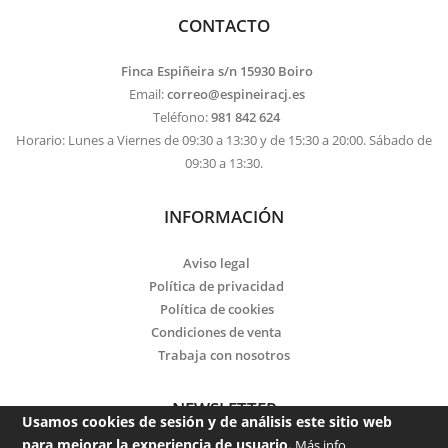
CONTACTO
Finca Espiñeira s/n 15930 Boiro
Email:
correo@espineiracj.es
Teléfono:
981 842 624
Horario: Lunes a Viernes de 09:30 a 13:30 y de 15:30 a 20:00. Sábado de
09:30 a 13:30.
INFORMACIÓN
Aviso legal
Política de privacidad
Política de cookies
Condiciones de venta
Trabaja con nosotros
NEWSLETTER
Usamos cookies de sesión y de análisis este sitio web
para mejorar la experiencia de usuario.
Más info