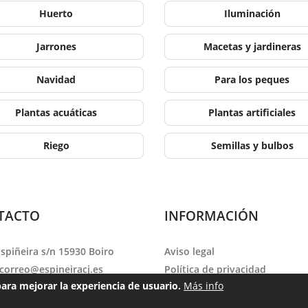
Huerto
Iluminación
Jarrones
Macetas y jardineras
Navidad
Para los peques
Plantas acuáticas
Plantas artificiales
Riego
Semillas y bulbos
TACTO
INFORMACIÓN
Espiñeira s/n 15930 Boiro
Aviso legal
correo@espineiracj.es
Política de privacidad
para mejorar la experiencia de usuario.
Más info
no:
981 842 624
Política de cookies
o: Lunes a Viernes de 09:30 a
Condiciones de venta