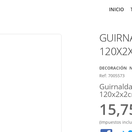
Main
INICIO
navig
GUIRN
120X2
DECORACIÓN
N
Ref: 7005573
Guirnalda
120x2x2
15,7
(Impuestos inclu