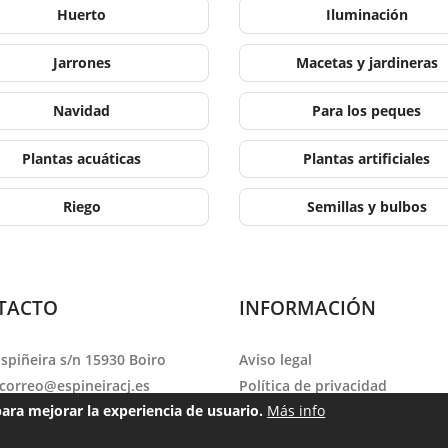
Huerto
Iluminación
Jarrones
Macetas y jardineras
Navidad
Para los peques
Plantas acuáticas
Plantas artificiales
Riego
Semillas y bulbos
TACTO
INFORMACIÓN
Espiñeira s/n 15930 Boiro
Aviso legal
correo@espineiracj.es
Política de privacidad
para mejorar la experiencia de usuario.
Más info
no:
981 842 624
Política de cookies
o: Lunes a Viernes de 09:30 a
Condiciones de venta