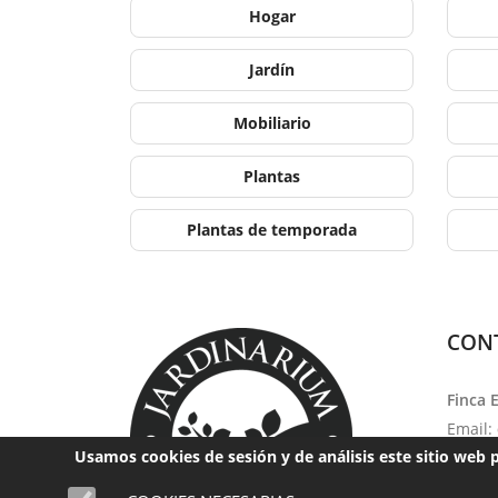
Hogar
Jardín
Mobiliario
Plantas
Plantas de temporada
CON
Finca 
Email:
Usamos cookies de sesión y de análisis este sitio web 
Teléfo
Horari