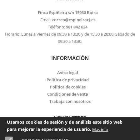
Finca Espiñeira s/n 15930 Boiro
Email:
correo@espineiracj.es
Teléfono:
981 842 624
Horario: Lunes a Viernes de 09:30 a 13:30 y de 15:30 a 20:00. Sábado de
09:30 a 13:30.
INFORMACIÓN
Aviso legal
Política de privacidad
Política de cookies
Condiciones de venta
Trabaja con nosotros
NEWSLETTER
Usamos cookies de sesión y de análisis este sitio web
para mejorar la experiencia de usuario.
Más info
Email